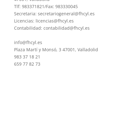
Tlf: 983371821/Fax: 983330045
Secretaria: secretariogeneral@fhcyl.es
Licencias: licencias@fhcyl.es
Contabilidad: contabilidad@fhcyl.es
info@fhcyl.es
Plaza Martí y Monsó, 3 47001, Valladolid
983 37 18 21
659 77 82 73