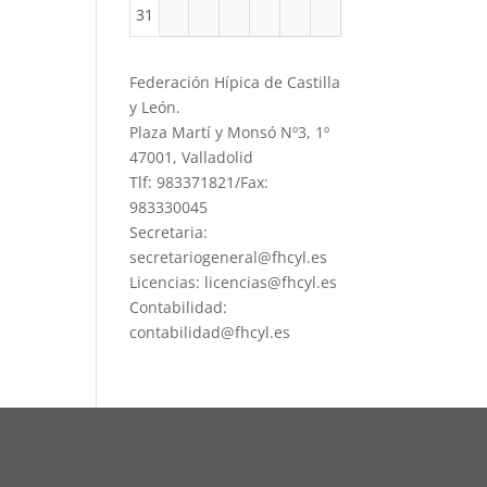
31
Federación Hípica de Castilla
y León.
Plaza Martí y Monsó Nº3, 1º
47001, Valladolid
Tlf: 983371821/Fax:
983330045
Secretaria:
secretariogeneral@fhcyl.es
Licencias: licencias@fhcyl.es
Contabilidad:
contabilidad@fhcyl.es