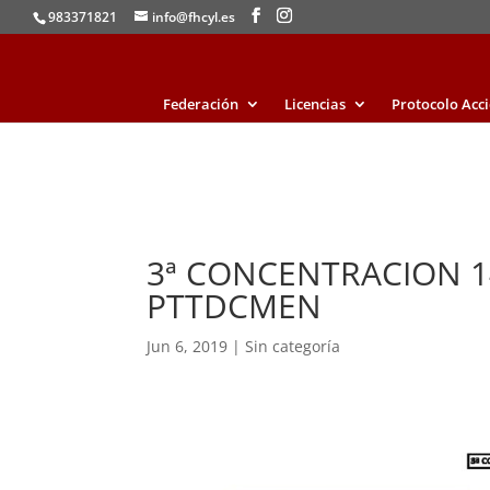
983371821
info@fhcyl.es
Federación
Licencias
Protocolo Acc
3ª CONCENTRACION 14-
PTTDCMEN
Jun 6, 2019
|
Sin categoría