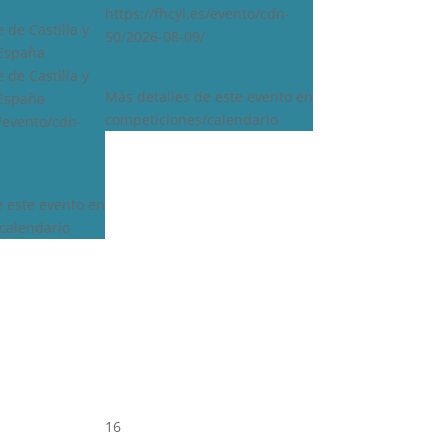
https://fhcyl.es/evento/cdn-
 de Castilla y
50/2026-08-09/
 España
 de Castilla y
Más detalles de este evento en
 España
competiciones/calendario
s/evento/cdn-
e este evento en
calendario
16