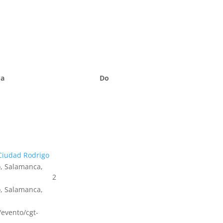
Sa
Do
Ciudad Rodrigo
, Salamanca,
2
, Salamanca,
s/evento/cgt-