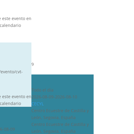
e este evento en
calendario
9
/evento/cvt-
CDN***
Todo el día
e este evento en
2026-08-09-2026-08-10
calendario
CECYL
Centro Ecuestre de Castilla y
León, Segovia, España
Centro Ecuestre de Castilla y
6-08-09
León, Segovia, España