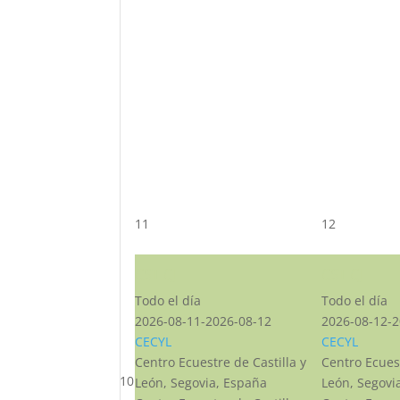
11
12
CST CJ
CST CJ
Todo el día
Todo el día
2026-08-11-2026-08-12
2026-08-12-2
CECYL
CECYL
Centro Ecuestre de Castilla y
Centro Ecuest
10
León, Segovia, España
León, Segovi