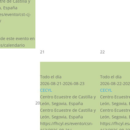
re de Castilla y
a, España
.es/evento/cst-cj-
/
 de este evento en
s/calendario
21
22
CSN***
CSN***
Todo el día
Todo el día
2026-08-21-2026-08-23
2026-08-22-202
CECYL
CECYL
Centro Ecuestre de Castilla y
Centro Ecuestre
20
León, Segovia, España
León, Segovia,
Centro Ecuestre de Castilla y
Centro Ecuestre
León, Segovia, España
León, Segovia,
https://fhcyl.es/evento/csn-
https://fhcyl.e