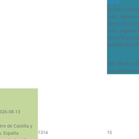
CECYL
Centro Ecuestre
León, Segovia,
Centro Ecuestre
León, Segovia,
https://fhcyl.e
50/2026-08-08/
Más detalles d
competiciones/
026-08-13
re de Castilla y
13
14
15
a, España