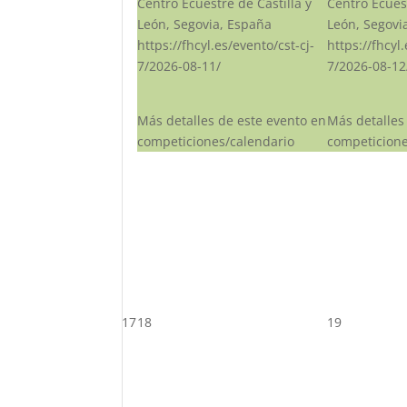
Centro Ecuestre de Castilla y
Centro Ecuest
León, Segovia, España
León, Segovi
https://fhcyl.es/evento/cst-cj-
https://fhcyl
7/2026-08-11/
7/2026-08-12
Más detalles de este evento en
Más detalles
competiciones/calendario
competicione
17
18
19