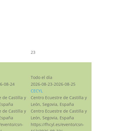
23
CSN***
Todo el día
6-08-24
2026-08-23-2026-08-25
CECYL
 de Castilla y
Centro Ecuestre de Castilla y
 España
León, Segovia, España
 de Castilla y
Centro Ecuestre de Castilla y
 España
León, Segovia, España
s/evento/csn-
https://fhcyl.es/evento/csn-