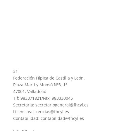
31
Federación Hípica de Castilla y León.
Plaza Martí y Monsó Nº3, 1º
47001, Valladolid
Tlf: 983371821/Fax: 983330045
Secretaria: secretariogeneral@fhcyl.es
Licencias: licencias@fhcyl.es
Contabilidad: contabilidad@fhcyl.es