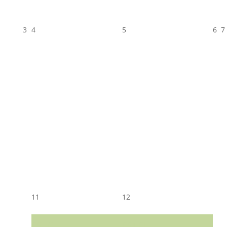
3
4
5
6
7
11
12
CST CJ
CST CJ