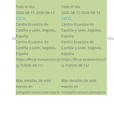
Todo el día
Todo el día
2026-08-11-2026-08-12
2026-08-12-2026-08-13
CECYL
CECYL
Centro Ecuestre de
Centro Ecuestre de
Castilla y León, Segovia,
Castilla y León, Segovia,
España
España
10
13
1
Centro Ecuestre de
Centro Ecuestre de
Castilla y León, Segovia,
Castilla y León, Segovia,
España
España
https://fhcyl.es/evento/cst-
https://fhcyl.es/evento/cst-
cj-7/2026-08-11/
cj-7/2026-08-12/
Más detalles de este
Más detalles de este
evento en
evento en
competiciones/calendario
competiciones/calendario