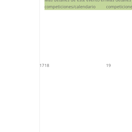
competiciones/calendario
competicione
17
18
19