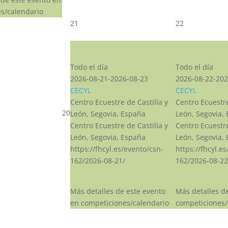
s/calendario
21
22
CSN***
CSN***
Todo el día
Todo el día
2026-08-21-2026-08-23
2026-08-22-202
CECYL
CECYL
Centro Ecuestre de Castilla y
Centro Ecuestre
20
León, Segovia, España
León, Segovia,
Centro Ecuestre de Castilla y
Centro Ecuestre
León, Segovia, España
León, Segovia,
https://fhcyl.es/evento/csn-
https://fhcyl.e
162/2026-08-21/
162/2026-08-22
Más detalles de este evento
Más detalles d
en competiciones/calendario
competiciones/