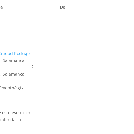
Sa
Do
Ciudad Rodrigo
, Salamanca,
2
, Salamanca,
s/evento/cgt-
e este evento en
calendario