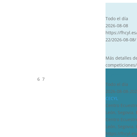
CVT
Todo el día
2026-08-08
https://fhcyl.es
22/2026-08-08/
Más detalles d
competiciones/
CDN***
6
7
Todo el día
2026-08-08-202
CECYL
Centro Ecuestre
León, Segovia,
Centro Ecuestre
León, Segovia,
https://fhcyl.e