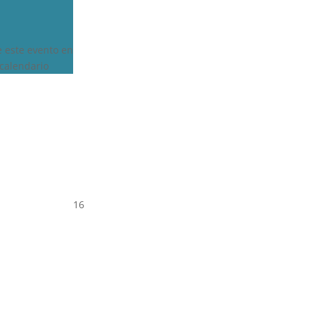
e este evento en
calendario
16