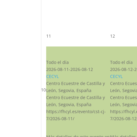
11
12
CST CJ
CST CJ
Todo el día
Todo el día
2026-08-11-2026-08-12
2026-08-12-2
CECYL
CECYL
Centro Ecuestre de Castilla y
Centro Ecuest
10
León, Segovia, España
León, Segovi
Centro Ecuestre de Castilla y
Centro Ecuest
León, Segovia, España
León, Segovi
https://fhcyl.es/evento/cst-cj-
https://fhcyl
7/2026-08-11/
7/2026-08-12
Más detalles de este evento en
Más detalles