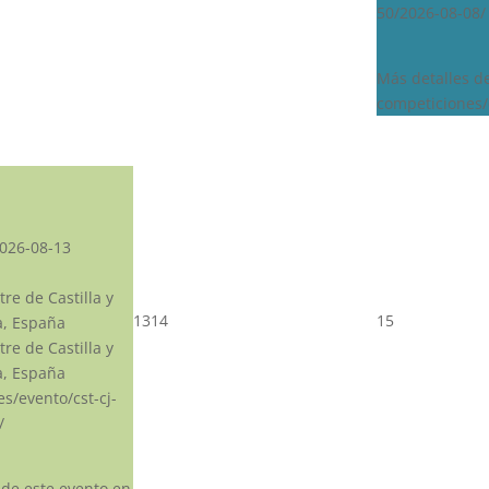
50/2026-08-08/
Más detalles d
competiciones/
026-08-13
re de Castilla y
13
14
15
a, España
re de Castilla y
a, España
.es/evento/cst-cj-
/
 de este evento en