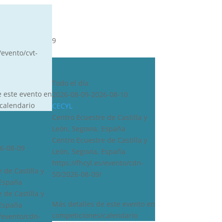
9
/evento/cvt-
CDN***
Todo el día
e este evento en
2026-08-09-2026-08-10
calendario
CECYL
Centro Ecuestre de Castilla y
León, Segovia, España
Centro Ecuestre de Castilla y
6-08-09
León, Segovia, España
https://fhcyl.es/evento/cdn-
 de Castilla y
50/2026-08-09/
 España
 de Castilla y
Más detalles de este evento en
 España
competiciones/calendario
s/evento/cdn-