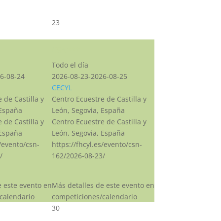
23
CSN***
Todo el día
6-08-24
2026-08-23-2026-08-25
CECYL
 de Castilla y
Centro Ecuestre de Castilla y
 España
León, Segovia, España
 de Castilla y
Centro Ecuestre de Castilla y
 España
León, Segovia, España
s/evento/csn-
https://fhcyl.es/evento/csn-
/
162/2026-08-23/
e este evento en
Más detalles de este evento en
calendario
competiciones/calendario
30