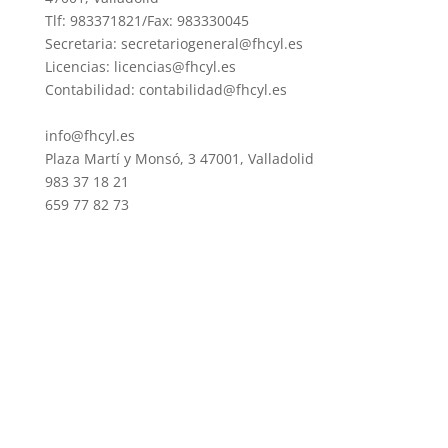
Tlf: 983371821/Fax: 983330045
Secretaria: secretariogeneral@fhcyl.es
Licencias: licencias@fhcyl.es
Contabilidad: contabilidad@fhcyl.es
info@fhcyl.es
Plaza Martí y Monsó, 3 47001, Valladolid
983 37 18 21
659 77 82 73