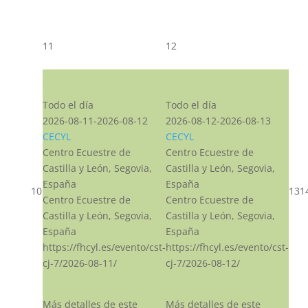
11
12
CST CJ
CST CJ
Todo el día
Todo el día
2026-08-11-2026-08-12
2026-08-12-2026-08-13
CECYL
CECYL
Centro Ecuestre de
Centro Ecuestre de
Castilla y León, Segovia,
Castilla y León, Segovia,
España
España
10
13
1
Centro Ecuestre de
Centro Ecuestre de
Castilla y León, Segovia,
Castilla y León, Segovia,
España
España
https://fhcyl.es/evento/cst-
https://fhcyl.es/evento/cst-
cj-7/2026-08-11/
cj-7/2026-08-12/
Más detalles de este
Más detalles de este