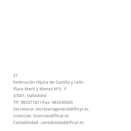
31
Federación Hípica de Castilla y León.
Plaza Martí y Monsó Nº3, 1º
47001, Valladolid
Tlf: 983371821/Fax: 983330045
Secretaria: secretariogeneral@fhcyl.es
Licencias: licencias@fhcyl.es
Contabilidad: contabilidad@fhcyl.es