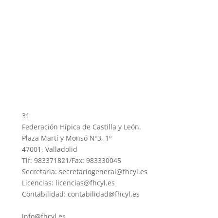
31
Federación Hípica de Castilla y León.
Plaza Martí y Monsó Nº3, 1º
47001, Valladolid
Tlf: 983371821/Fax: 983330045
Secretaria: secretariogeneral@fhcyl.es
Licencias: licencias@fhcyl.es
Contabilidad: contabilidad@fhcyl.es
info@fhcyl.es