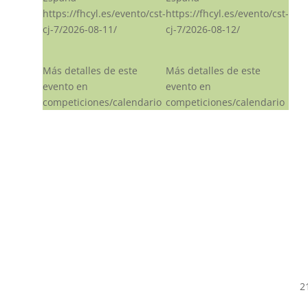
https://fhcyl.es/evento/cst-
https://fhcyl.es/evento/cst-
cj-7/2026-08-11/
cj-7/2026-08-12/
Más detalles de este
Más detalles de este
evento en
evento en
competiciones/calendario
competiciones/calendario
2