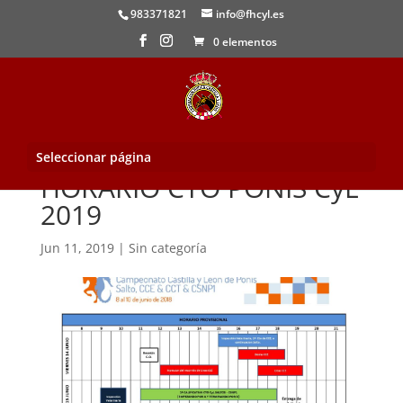
983371821
info@fhcyl.es
0 elementos
Seleccionar página
HORARIO CTO PONIS CyL
2019
Jun 11, 2019
|
Sin categoría