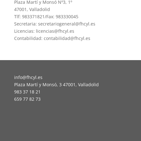
Plaza Martí y Monsó Nº3, 1º
47001, Valladolid
Tlf: 983371821/Fax: 983330045
Secretaria: secretariogeneral@fhcyl.es
Licencias: licencias@fhcyl.es
Contabilidad: contabilidad@fhcyl.es
info@fhcyl.es
Plaza Martí y Monsó, 3 47001, Valladolid
983 37 18 21
659 77 82 73