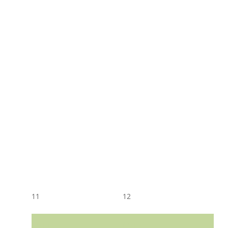
11
12
CST CJ
CST CJ