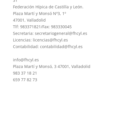
31
Federación Hípica de Castilla y León.
Plaza Martí y Monsó Nº3, 1º
47001, Valladolid
Tlf: 983371821/Fax: 983330045
Secretaria: secretariogeneral@fhcyl.es
Licencias: licencias@fhcyl.es
Contabilidad: contabilidad@fhcyl.es
info@fhcyl.es
Plaza Martí y Monsó, 3 47001, Valladolid
983 37 18 21
659 77 82 73