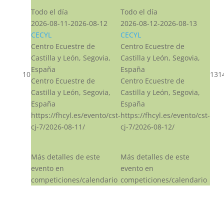
Todo el día
Todo el día
2026-08-11-2026-08-12
2026-08-12-2026-08-13
CECYL
CECYL
Centro Ecuestre de
Centro Ecuestre de
Castilla y León, Segovia,
Castilla y León, Segovia,
España
España
10
13
1
Centro Ecuestre de
Centro Ecuestre de
Castilla y León, Segovia,
Castilla y León, Segovia,
España
España
https://fhcyl.es/evento/cst-
https://fhcyl.es/evento/cst-
cj-7/2026-08-11/
cj-7/2026-08-12/
Más detalles de este
Más detalles de este
evento en
evento en
competiciones/calendario
competiciones/calendario