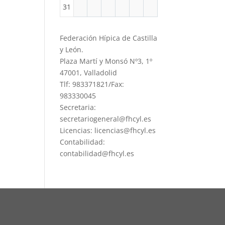
31
Federación Hípica de Castilla
y León.
Plaza Martí y Monsó Nº3, 1º
47001, Valladolid
Tlf: 983371821/Fax:
983330045
Secretaria:
secretariogeneral@fhcyl.es
Licencias: licencias@fhcyl.es
Contabilidad:
contabilidad@fhcyl.es