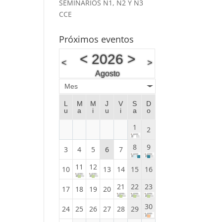
SEMINARIOS N1, N2 Y N3
CCE
Próximos eventos
<
2026
>
<
>
Agosto
Mes
L
M
M
J
V
S
D
u
a
i
u
i
a
o
1
2
8
9
3
4
5
6
7
11
12
10
13
14
15
16
21
22
23
17
18
19
20
30
24
25
26
27
28
29