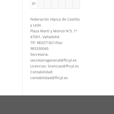
31
Federación Hípica de Castilla
y León.
Plaza Martí y Monsó Nº3, 1º
47001, Valladolid
Tlf: 983371821/Fax:
983330045
Secretaria:
secretariogeneral@fhcyl.es
Licencias: licencias@fhcyl.es
Contabilidad:
contabilidad@fhcyl.es