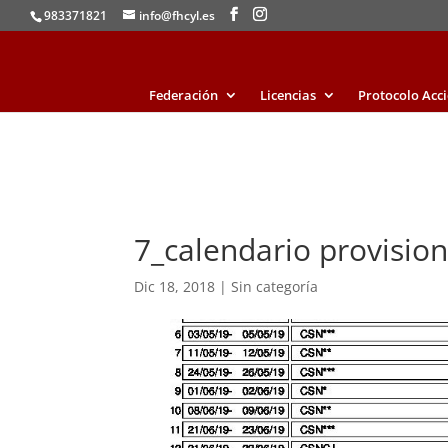
983371821
info@fhcyl.es
Federación
Licencias
Protocolo Acc
7_calendario provisio
Dic 18, 2018
|
Sin categoría