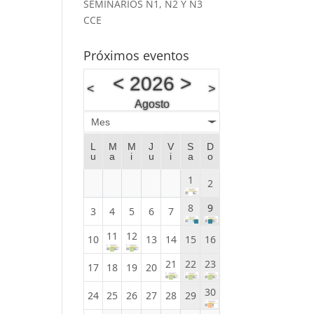
SEMINARIOS N1, N2 Y N3
CCE
Próximos eventos
<
2026
>
<
>
Agosto
Mes
L
M
M
J
V
S
D
u
a
i
u
i
a
o
1
2
8
9
3
4
5
6
7
11
12
10
13
14
15
16
21
22
23
17
18
19
20
30
24
25
26
27
28
29