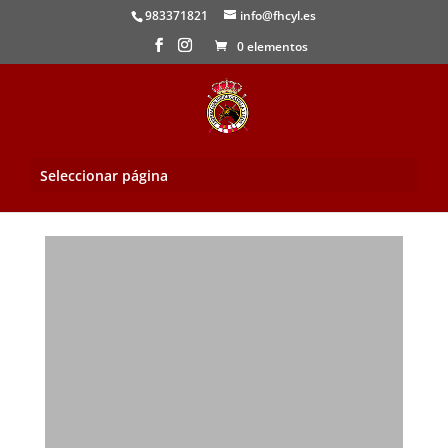
983371821
info@fhcyl.es
0 elementos
Seleccionar página