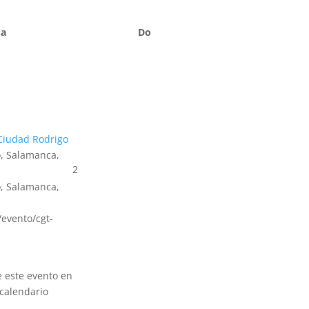
Sa
Do
Ciudad Rodrigo
, Salamanca,
2
, Salamanca,
s/evento/cgt-
e este evento en
calendario