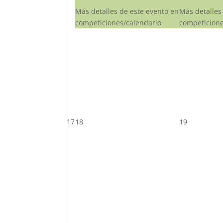
Más detalles de este evento en
Más detalles
competiciones/calendario
competicione
17
18
19