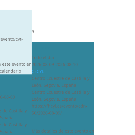
9
/evento/cvt-
CDN***
Todo el día
e este evento en
2026-08-09-2026-08-10
calendario
CECYL
Centro Ecuestre de Castilla y
León, Segovia, España
Centro Ecuestre de Castilla y
6-08-09
León, Segovia, España
https://fhcyl.es/evento/cdn-
 de Castilla y
50/2026-08-09/
 España
 de Castilla y
Más detalles de este evento en
 España