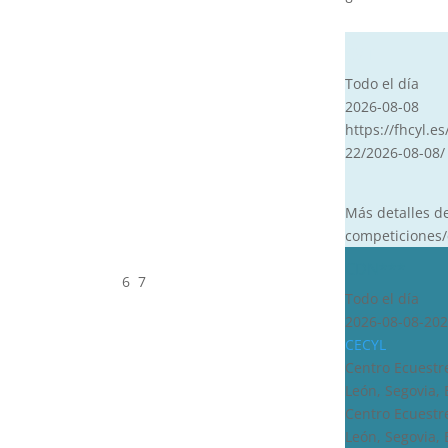
CVT
Todo el día
2026-08-08
https://fhcyl.es
22/2026-08-08/
Más detalles d
competiciones/
CDN***
6
7
Todo el día
2026-08-08-202
CECYL
Centro Ecuestre
León, Segovia,
Centro Ecuestre
León, Segovia,