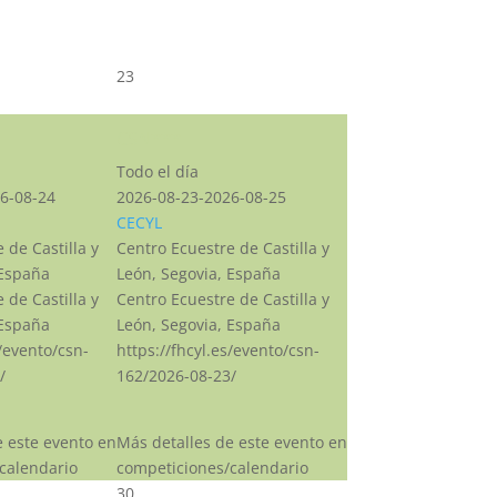
23
CSN***
Todo el día
6-08-24
2026-08-23-2026-08-25
CECYL
 de Castilla y
Centro Ecuestre de Castilla y
 España
León, Segovia, España
 de Castilla y
Centro Ecuestre de Castilla y
 España
León, Segovia, España
s/evento/csn-
https://fhcyl.es/evento/csn-
/
162/2026-08-23/
e este evento en
Más detalles de este evento en
calendario
competiciones/calendario
30