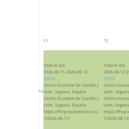
11
12
CST CJ
CST CJ
Todo el día
Todo el día
2026-08-11-2026-08-12
2026-08-12-2
CECYL
CECYL
Centro Ecuestre de Castilla y
Centro Ecuest
10
León, Segovia, España
León, Segovi
Centro Ecuestre de Castilla y
Centro Ecuest
León, Segovia, España
León, Segovi
https://fhcyl.es/evento/cst-cj-
https://fhcyl
7/2026-08-11/
7/2026-08-12