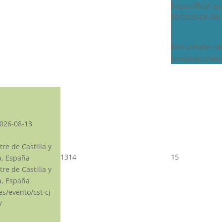
https://fhcyl.e
50/2026-08-08/
Más detalles d
competiciones/
026-08-13
re de Castilla y
13
14
15
a, España
re de Castilla y
a, España
.es/evento/cst-cj-
/