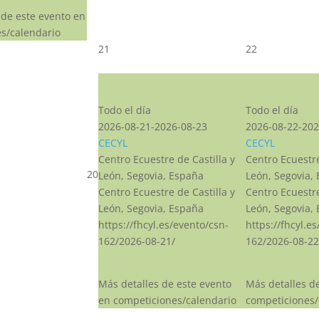
 de este evento en
s/calendario
21
22
CSN***
CSN***
Todo el día
Todo el día
2026-08-21-2026-08-23
2026-08-22-202
CECYL
CECYL
Centro Ecuestre de Castilla y
Centro Ecuestre
20
León, Segovia, España
León, Segovia,
Centro Ecuestre de Castilla y
Centro Ecuestre
León, Segovia, España
León, Segovia,
https://fhcyl.es/evento/csn-
https://fhcyl.e
162/2026-08-21/
162/2026-08-22
Más detalles de este evento
Más detalles d
en competiciones/calendario
competiciones/