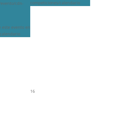
competiciones/calendario
s/evento/cdn-
e este evento en
calendario
16