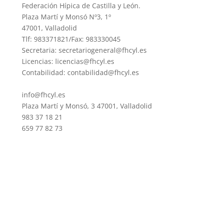
Federación Hípica de Castilla y León.
Plaza Martí y Monsó Nº3, 1º
47001, Valladolid
Tlf: 983371821/Fax: 983330045
Secretaria: secretariogeneral@fhcyl.es
Licencias: licencias@fhcyl.es
Contabilidad: contabilidad@fhcyl.es
info@fhcyl.es
Plaza Martí y Monsó, 3 47001, Valladolid
983 37 18 21
659 77 82 73