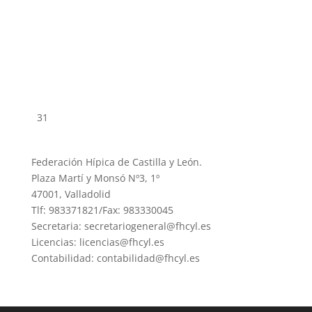
31
Federación Hípica de Castilla y León.
Plaza Martí y Monsó Nº3, 1º
47001, Valladolid
Tlf: 983371821/Fax: 983330045
Secretaria: secretariogeneral@fhcyl.es
Licencias: licencias@fhcyl.es
Contabilidad: contabilidad@fhcyl.es