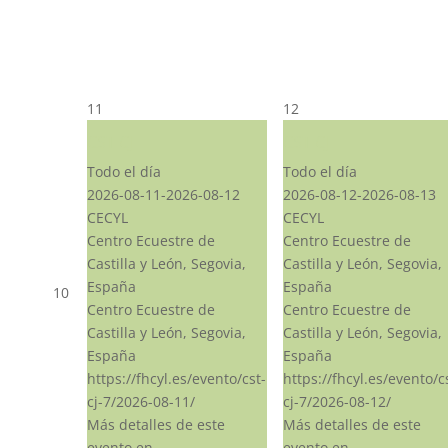
11
12
CST CJ
CST CJ
Todo el día
Todo el día
2026-08-11-2026-08-12
2026-08-12-2026-08-13
CECYL
CECYL
Centro Ecuestre de
Centro Ecuestre de
Castilla y León, Segovia,
Castilla y León, Segovia,
España
España
10
Centro Ecuestre de
Centro Ecuestre de
Castilla y León, Segovia,
Castilla y León, Segovia,
España
España
https://fhcyl.es/evento/cst-
https://fhcyl.es/evento/c
cj-7/2026-08-11/
cj-7/2026-08-12/
Más detalles de este
Más detalles de este
evento en
evento en