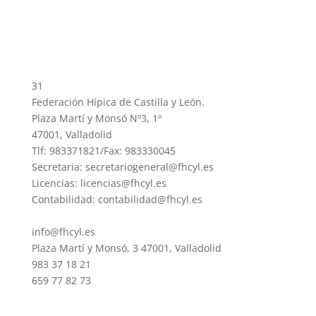
31
Federación Hípica de Castilla y León.
Plaza Martí y Monsó Nº3, 1º
47001, Valladolid
Tlf: 983371821/Fax: 983330045
Secretaria: secretariogeneral@fhcyl.es
Licencias: licencias@fhcyl.es
Contabilidad: contabilidad@fhcyl.es
info@fhcyl.es
Plaza Martí y Monsó, 3 47001, Valladolid
983 37 18 21
659 77 82 73