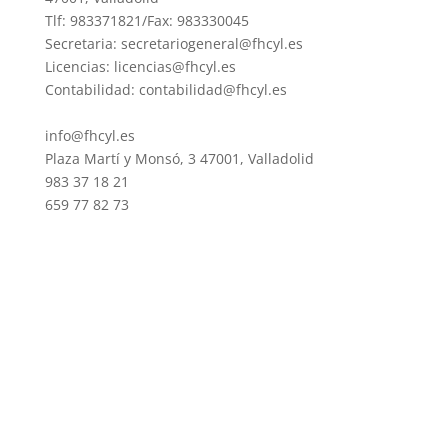
Tlf: 983371821/Fax: 983330045
Secretaria: secretariogeneral@fhcyl.es
Licencias: licencias@fhcyl.es
Contabilidad: contabilidad@fhcyl.es
info@fhcyl.es
Plaza Martí y Monsó, 3 47001, Valladolid
983 37 18 21
659 77 82 73