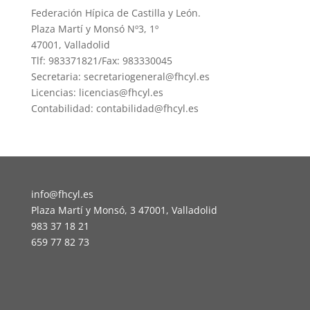
Federación Hípica de Castilla y León.
Plaza Martí y Monsó Nº3, 1º
47001, Valladolid
Tlf: 983371821/Fax: 983330045
Secretaria: secretariogeneral@fhcyl.es
Licencias: licencias@fhcyl.es
Contabilidad: contabilidad@fhcyl.es
info@fhcyl.es
Plaza Martí y Monsó, 3 47001, Valladolid
983 37 18 21
659 77 82 73