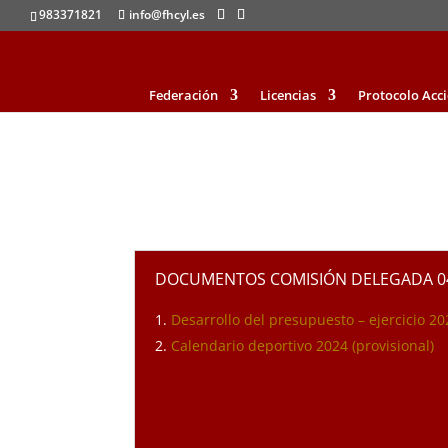
983371821
info@fhcyl.es
Federación
Licencias
Protocolo Acc
DOCUMENTOS COMISIÓN DELEGADA 04
Desarrollo del presupuesto – ejercicio 2
Calendario deportivo 2024 (provisional)