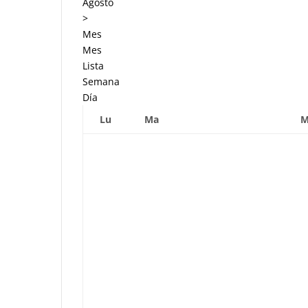
Agosto
>
Mes
Mes
Lista
Semana
Día
Lu
Ma
M