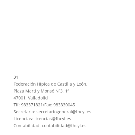
31
Federación Hípica de Castilla y León.
Plaza Martí y Monsó Nº3, 1º
47001, Valladolid
Tlf: 983371821/Fax: 983330045
Secretaria: secretariogeneral@fhcyl.es
Licencias: licencias@fhcyl.es
Contabilidad: contabilidad@fhcyl.es