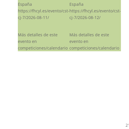
España
España
https://fhcyl.es/evento/cst-
https://fhcyl.es/evento/cst-
cj-7/2026-08-11/
cj-7/2026-08-12/
Más detalles de este
Más detalles de este
evento en
evento en
competiciones/calendario
competiciones/calendario
2