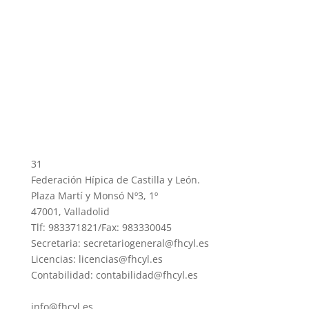
31
Federación Hípica de Castilla y León.
Plaza Martí y Monsó Nº3, 1º
47001, Valladolid
Tlf: 983371821/Fax: 983330045
Secretaria: secretariogeneral@fhcyl.es
Licencias: licencias@fhcyl.es
Contabilidad: contabilidad@fhcyl.es
info@fhcyl.es