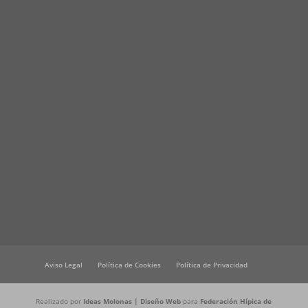
Aviso Legal
Política de Cookies
Política de Privacidad
Realizado por
Ideas Molonas | Diseño Web
para
Federación Hípica de