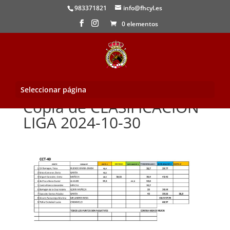
983371821
info@fhcyl.es
0 elementos
Seleccionar página
Copia de CLASIFICACION
LIGA 2024-10-30