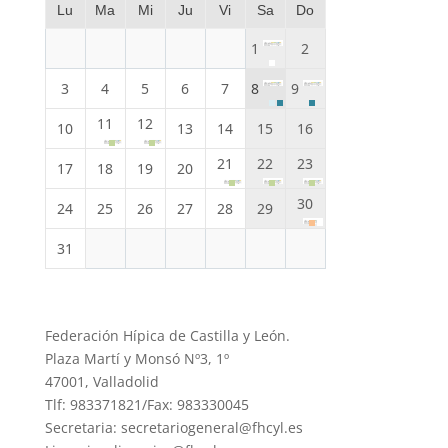
Lu
Ma
Mi
Ju
Vi
Sa
Do
1
2
3
4
5
6
7
8
9
11
12
10
13
14
15
16
21
22
23
17
18
19
20
30
24
25
26
27
28
29
31
Federación Hípica de Castilla y León.
Plaza Martí y Monsó Nº3, 1º
47001, Valladolid
Tlf: 983371821/Fax: 983330045
Secretaria: secretariogeneral@fhcyl.es