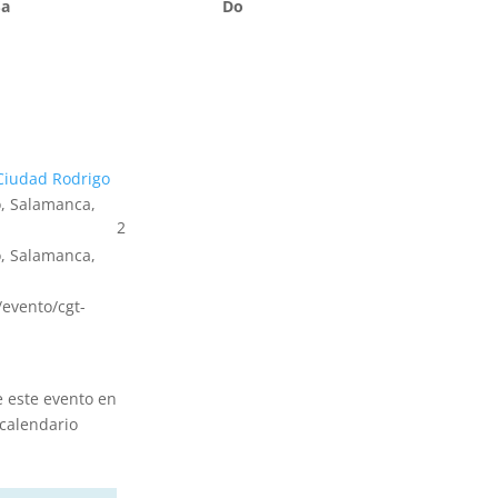
Sa
Do
Ciudad Rodrigo
, Salamanca,
2
, Salamanca,
s/evento/cgt-
e este evento en
calendario