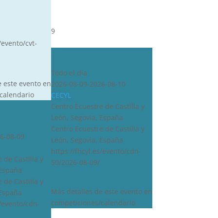
9
/evento/cvt-
CDN***
Todo el día
e este evento en
2026-08-09-2026-08-10
calendario
CECYL
Centro Ecuestre de Castilla y
León, Segovia, España
Centro Ecuestre de Castilla y
6-08-09
León, Segovia, España
https://fhcyl.es/evento/cdn-
 de Castilla y
50/2026-08-09/
 España
 de Castilla y
Más detalles de este evento en
 España
competiciones/calendario
s/evento/cdn-