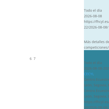
CVT
Todo el día
2026-08-08
https://fhcyl.es
22/2026-08-08/
Más detalles d
competiciones/
CDN***
6
7
Todo el día
2026-08-08-202
CECYL
Centro Ecuestre
León, Segovia,
Centro Ecuestre
León, Segovia,
https://fhcyl.e
50/2026-08-08/