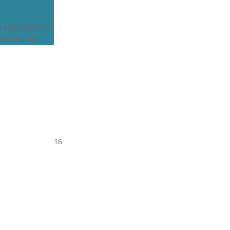
e este evento en
calendario
16