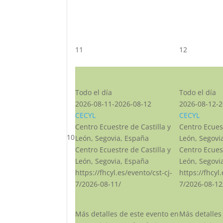
11
12
CST CJ
CST CJ
Todo el día
Todo el día
2026-08-11-2026-08-12
2026-08-12-2
CECYL
CECYL
Centro Ecuestre de Castilla y
Centro Ecuest
10
León, Segovia, España
León, Segovi
Centro Ecuestre de Castilla y
Centro Ecuest
León, Segovia, España
León, Segovi
https://fhcyl.es/evento/cst-cj-
https://fhcyl
7/2026-08-11/
7/2026-08-12
Más detalles de este evento en
Más detalles