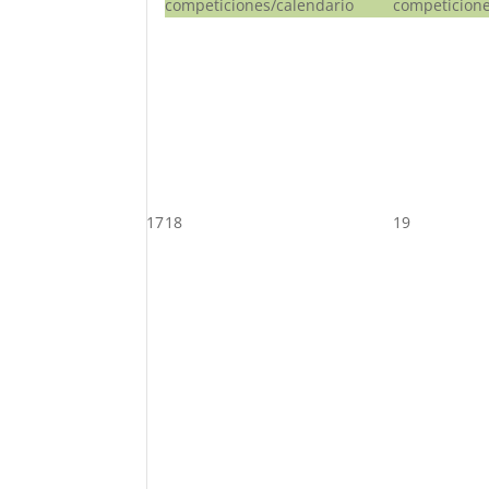
competiciones/calendario
competicione
17
18
19