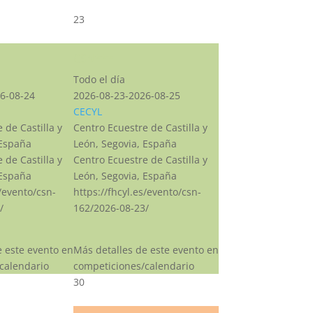
23
CSN***
Todo el día
6-08-24
2026-08-23-2026-08-25
CECYL
 de Castilla y
Centro Ecuestre de Castilla y
 España
León, Segovia, España
 de Castilla y
Centro Ecuestre de Castilla y
 España
León, Segovia, España
s/evento/csn-
https://fhcyl.es/evento/csn-
/
162/2026-08-23/
e este evento en
Más detalles de este evento en
calendario
competiciones/calendario
30