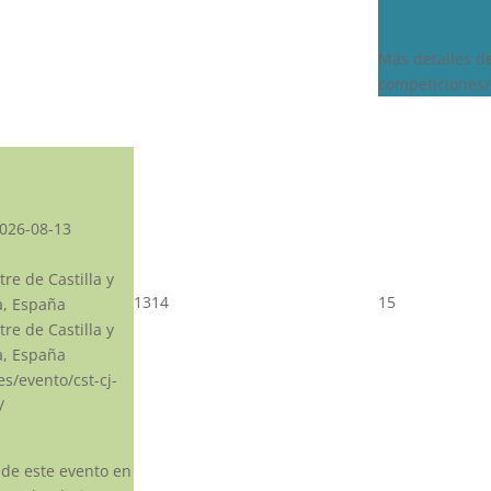
Más detalles d
competiciones/
026-08-13
re de Castilla y
13
14
15
a, España
re de Castilla y
a, España
.es/evento/cst-cj-
/
 de este evento en