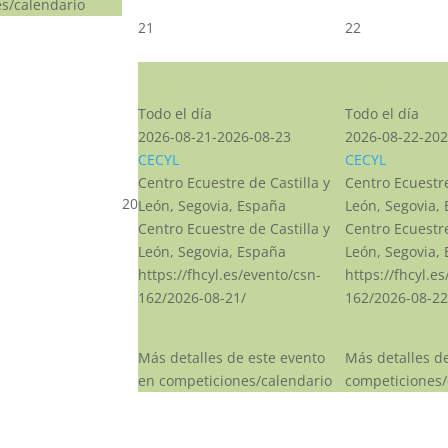
s/calendario
21
22
CSN***
CSN***
Todo el día
Todo el día
2026-08-21-2026-08-23
2026-08-22-202
CECYL
CECYL
Centro Ecuestre de Castilla y
Centro Ecuestre
20
León, Segovia, España
León, Segovia,
Centro Ecuestre de Castilla y
Centro Ecuestre
León, Segovia, España
León, Segovia,
https://fhcyl.es/evento/csn-
https://fhcyl.e
162/2026-08-21/
162/2026-08-22
Más detalles de este evento
Más detalles d
en competiciones/calendario
competiciones/