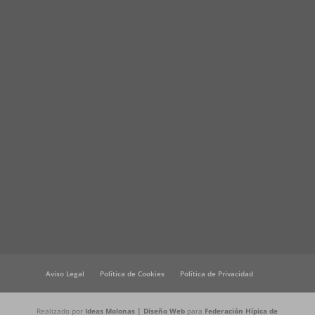
Aviso Legal
Política de Cookies
Política de Privacidad
Realizado por
Ideas Molonas | Diseño Web
para
Federación Hípica de