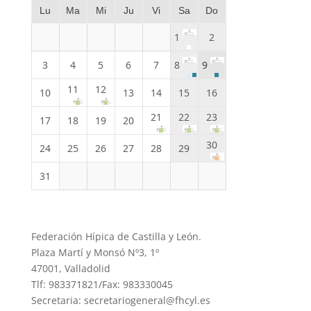
Lu
Ma
Mi
Ju
Vi
Sa
Do
1
2
3
4
5
6
7
8
9
11
12
10
13
14
15
16
21
22
23
17
18
19
20
30
24
25
26
27
28
29
31
Federación Hípica de Castilla y León.
Plaza Martí y Monsó Nº3, 1º
47001, Valladolid
Tlf: 983371821/Fax: 983330045
Secretaria: secretariogeneral@fhcyl.es