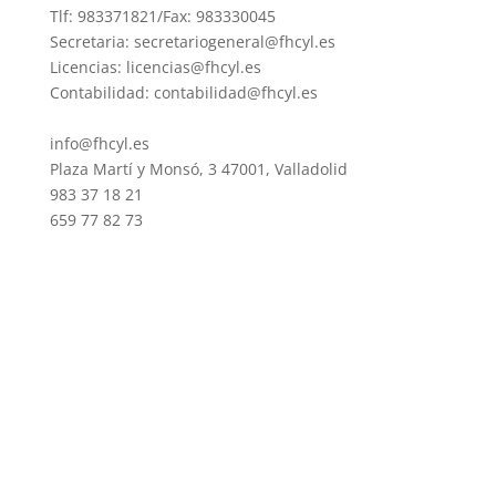
Tlf: 983371821/Fax: 983330045
Secretaria: secretariogeneral@fhcyl.es
Licencias: licencias@fhcyl.es
Contabilidad: contabilidad@fhcyl.es
info@fhcyl.es
Plaza Martí y Monsó, 3 47001, Valladolid
983 37 18 21
659 77 82 73