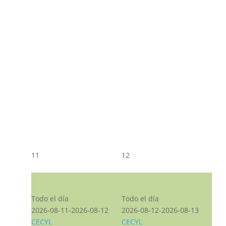
11
12
CST CJ
CST CJ
Todo el día
Todo el día
2026-08-11-2026-08-12
2026-08-12-2026-08-13
CECYL
CECYL