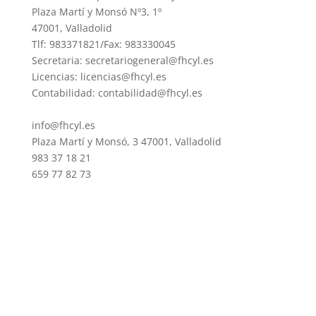
Plaza Martí y Monsó Nº3, 1º
47001, Valladolid
Tlf: 983371821/Fax: 983330045
Secretaria: secretariogeneral@fhcyl.es
Licencias: licencias@fhcyl.es
Contabilidad: contabilidad@fhcyl.es
info@fhcyl.es
Plaza Martí y Monsó, 3 47001, Valladolid
983 37 18 21
659 77 82 73