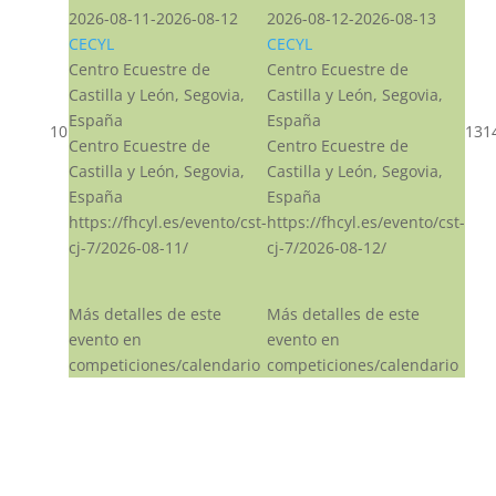
2026-08-11-2026-08-12
2026-08-12-2026-08-13
CECYL
CECYL
Centro Ecuestre de
Centro Ecuestre de
Castilla y León, Segovia,
Castilla y León, Segovia,
España
España
10
13
1
Centro Ecuestre de
Centro Ecuestre de
Castilla y León, Segovia,
Castilla y León, Segovia,
España
España
https://fhcyl.es/evento/cst-
https://fhcyl.es/evento/cst-
cj-7/2026-08-11/
cj-7/2026-08-12/
Más detalles de este
Más detalles de este
evento en
evento en
competiciones/calendario
competiciones/calendario