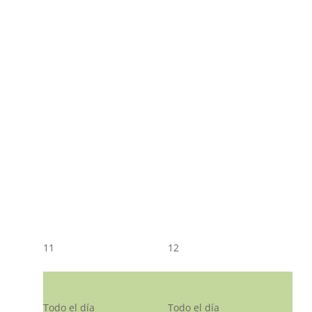
11
12
CST CJ
CST CJ
Todo el día
Todo el día