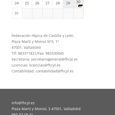
30
24
25
26
27
28
29
31
Federación Hípica de Castilla y León.
Plaza Martí y Monsó Nº3, 1º
47001, Valladolid
Tlf: 983371821/Fax: 983330045
Secretaria: secretariogeneral@fhcyl.es
Licencias: licencias@fhcyl.es
Contabilidad: contabilidad@fhcyl.es
info@fhcyl.es
Plaza Martí y Monsó, 3 47001, Valladolid
983 37 18 21