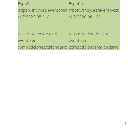
España
España
https://fhcyl.es/evento/cst-
https://fhcyl.es/evento/cst-
cj-7/2026-08-11/
cj-7/2026-08-12/
Más detalles de este
Más detalles de este
evento en
evento en
competiciones/calendario
competiciones/calendario
2