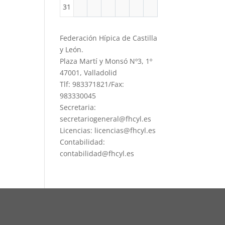
31
Federación Hípica de Castilla
y León.
Plaza Martí y Monsó Nº3, 1º
47001, Valladolid
Tlf: 983371821/Fax:
983330045
Secretaria:
secretariogeneral@fhcyl.es
Licencias: licencias@fhcyl.es
Contabilidad:
contabilidad@fhcyl.es