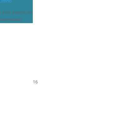
alumno
e este evento en
calendario
16