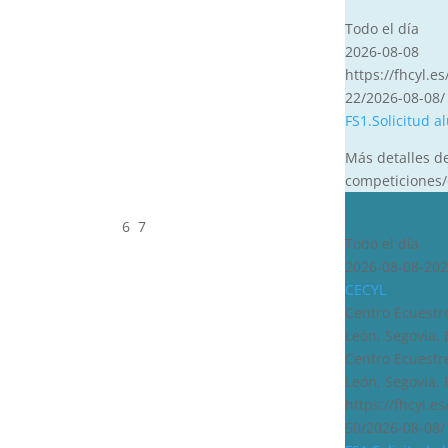
Todo el día
2026-08-08
https://fhcyl.es
22/2026-08-08/
FS1.Solicitud 
Más detalles d
competiciones/
CDN***
6
7
Todo el día
2026-08-08-202
CECYL
Centro Ecuestre
León, Segovia,
Centro Ecuestre
León, Segovia,
https://fhcyl.e
50/2026-08-08/