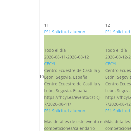
11
12
FS1.Solicitud alumno
FS1.Solicitu
CST CJ
CST CJ
Todo el día
Todo el día
2026-08-11-2026-08-12
2026-08-12-2
CECYL
CECYL
Centro Ecuestre de Castilla y
Centro Ecuest
10
León, Segovia, España
León, Segovi
Centro Ecuestre de Castilla y
Centro Ecuest
León, Segovia, España
León, Segovi
https://fhcyl.es/evento/cst-cj-
https://fhcyl
7/2026-08-11/
7/2026-08-12
FS1.Solicitud alumno
FS1.Solicitu
Más detalles de este evento en
Más detalles
competiciones/calendario
competicione