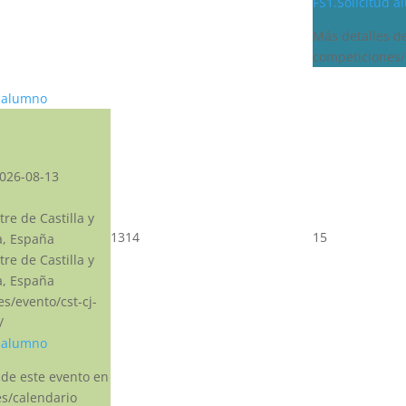
FS1.Solicitud 
Más detalles d
competiciones/
d alumno
026-08-13
re de Castilla y
13
14
15
a, España
re de Castilla y
a, España
.es/evento/cst-cj-
/
d alumno
 de este evento en
s/calendario