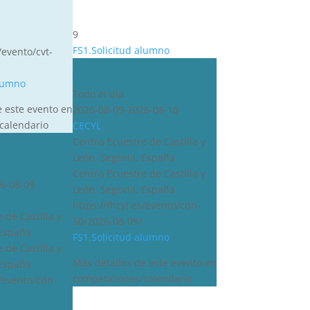
9
FS1.Solicitud alumno
/evento/cvt-
CDN***
alumno
Todo el día
e este evento en
2026-08-09-2026-08-10
calendario
CECYL
Centro Ecuestre de Castilla y
León, Segovia, España
Centro Ecuestre de Castilla y
6-08-09
León, Segovia, España
https://fhcyl.es/evento/cdn-
 de Castilla y
50/2026-08-09/
 España
FS1.Solicitud alumno
 de Castilla y
Más detalles de este evento en
 España
competiciones/calendario
s/evento/cdn-