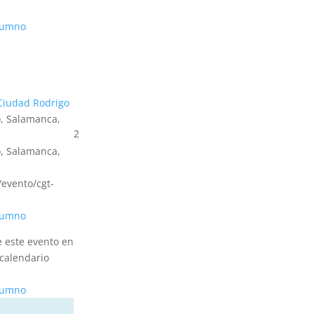
alumno
Ciudad Rodrigo
, Salamanca,
2
, Salamanca,
s/evento/cgt-
alumno
e este evento en
calendario
alumno