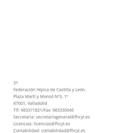
31
Federación Hípica de Castilla y León.
Plaza Martí y Monsó Nº3, 1º
47001, Valladolid
Tlf: 983371821/Fax: 983330045
Secretaria: secretariogeneral@fhcyl.es
Licencias: licencias@fhcyl.es
Contabilidad: contabilidad@fhcyl.es