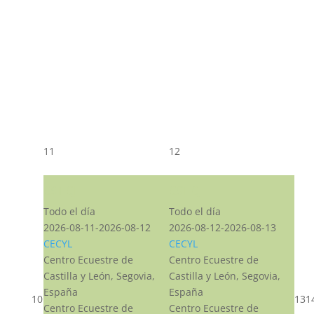
11
12
CST CJ
CST CJ
Todo el día
Todo el día
2026-08-11-2026-08-12
2026-08-12-2026-08-13
CECYL
CECYL
Centro Ecuestre de
Centro Ecuestre de
Castilla y León, Segovia,
Castilla y León, Segovia,
España
España
10
13
1
Centro Ecuestre de
Centro Ecuestre de