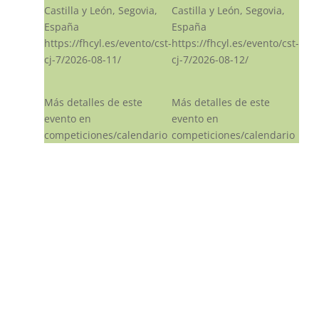
Castilla y León, Segovia,
Castilla y León, Segovia,
España
España
https://fhcyl.es/evento/cst-
https://fhcyl.es/evento/cst-
cj-7/2026-08-11/
cj-7/2026-08-12/
Más detalles de este
Más detalles de este
evento en
evento en
competiciones/calendario
competiciones/calendario