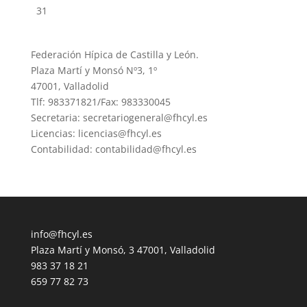
31
Federación Hípica de Castilla y León.
Plaza Martí y Monsó Nº3, 1º
47001, Valladolid
Tlf: 983371821/Fax: 983330045
Secretaria: secretariogeneral@fhcyl.es
Licencias: licencias@fhcyl.es
Contabilidad: contabilidad@fhcyl.es
info@fhcyl.es
Plaza Martí y Monsó, 3 47001, Valladolid
983 37 18 21
659 77 82 73