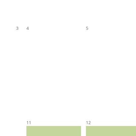
3
4
5
11
12
CST CJ
CST CJ