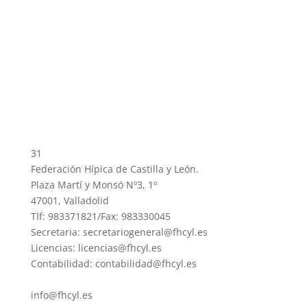
31
Federación Hípica de Castilla y León.
Plaza Martí y Monsó Nº3, 1º
47001, Valladolid
Tlf: 983371821/Fax: 983330045
Secretaria: secretariogeneral@fhcyl.es
Licencias: licencias@fhcyl.es
Contabilidad: contabilidad@fhcyl.es
info@fhcyl.es