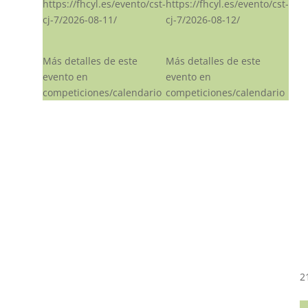
https://fhcyl.es/evento/cst-
https://fhcyl.es/evento/cst-
cj-7/2026-08-11/
cj-7/2026-08-12/
Más detalles de este
Más detalles de este
evento en
evento en
competiciones/calendario
competiciones/calendario
2