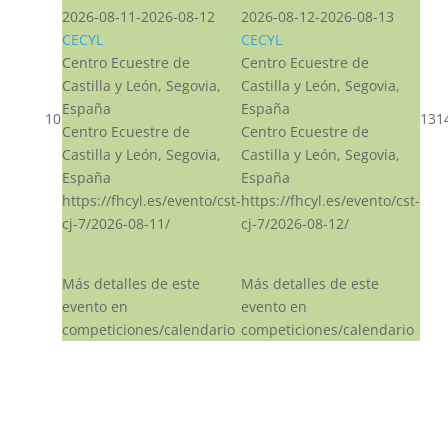
2026-08-11-2026-08-12
2026-08-12-2026-08-13
CECYL
CECYL
Centro Ecuestre de
Centro Ecuestre de
Castilla y León, Segovia,
Castilla y León, Segovia,
España
España
10
13
1
Centro Ecuestre de
Centro Ecuestre de
Castilla y León, Segovia,
Castilla y León, Segovia,
España
España
https://fhcyl.es/evento/cst-
https://fhcyl.es/evento/cst-
cj-7/2026-08-11/
cj-7/2026-08-12/
Más detalles de este
Más detalles de este
evento en
evento en
competiciones/calendario
competiciones/calendario