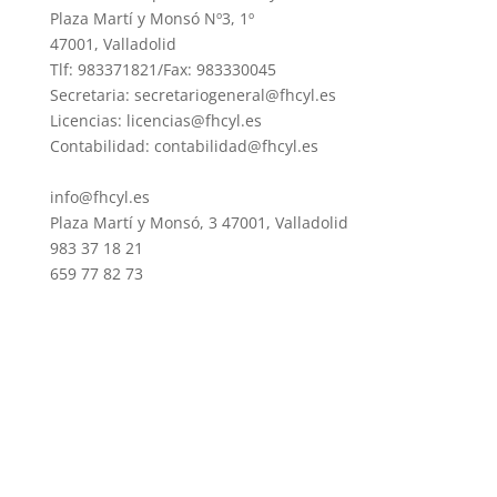
Plaza Martí y Monsó Nº3, 1º
47001, Valladolid
Tlf: 983371821/Fax: 983330045
Secretaria: secretariogeneral@fhcyl.es
Licencias: licencias@fhcyl.es
Contabilidad: contabilidad@fhcyl.es
info@fhcyl.es
Plaza Martí y Monsó, 3 47001, Valladolid
983 37 18 21
659 77 82 73