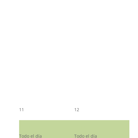
11
12
CST CJ
CST CJ
Todo el día
Todo el día