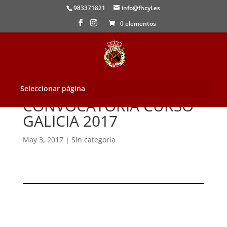
983371821
info@fhcyl.es
0 elementos
Seleccionar página
CONVOCATORIA CURSO
GALICIA 2017
May 3, 2017
|
Sin categoría