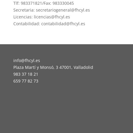
Tlf: 983371821/Fax: 983330045
Secretaria: secretariogeneral@fhcyl.es
Licencias: licencias@fhcyl.es
Contabilidad: contabilidad@fhcyl.es
info@fhcyl.es
Plaza Martí y Monsó, 3 47001, Valladolid
983 37 18 21
659 77 82 73