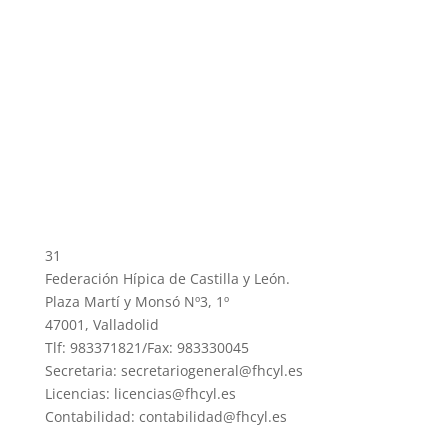
31
Federación Hípica de Castilla y León.
Plaza Martí y Monsó Nº3, 1º
47001, Valladolid
Tlf: 983371821/Fax: 983330045
Secretaria: secretariogeneral@fhcyl.es
Licencias: licencias@fhcyl.es
Contabilidad: contabilidad@fhcyl.es