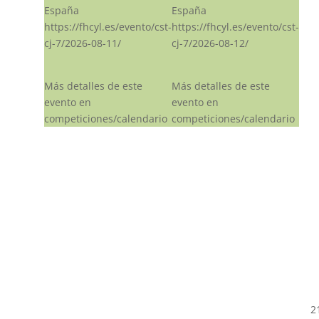
España
España
https://fhcyl.es/evento/cst-
https://fhcyl.es/evento/cst-
cj-7/2026-08-11/
cj-7/2026-08-12/
Más detalles de este
Más detalles de este
evento en
evento en
competiciones/calendario
competiciones/calendario
2