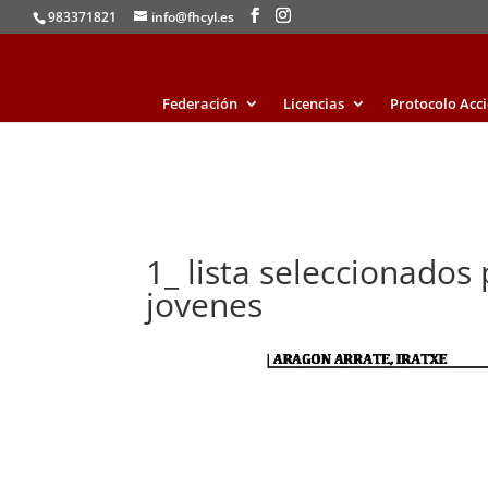
983371821
info@fhcyl.es
Federación
Licencias
Protocolo Acc
1_ lista seleccionados 
jovenes