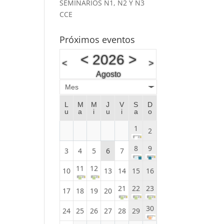
SEMINARIOS N1, N2 Y N3
CCE
Próximos eventos
<
2026
>
<
>
Agosto
Mes
L
M
M
J
V
S
D
u
a
i
u
i
a
o
1
2
8
9
3
4
5
6
7
11
12
10
13
14
15
16
21
22
23
17
18
19
20
30
24
25
26
27
28
29