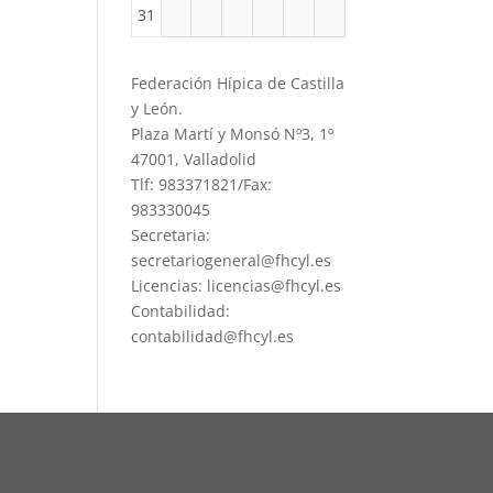
31
Federación Hípica de Castilla
y León.
Plaza Martí y Monsó Nº3, 1º
47001, Valladolid
Tlf: 983371821/Fax:
983330045
Secretaria:
secretariogeneral@fhcyl.es
Licencias: licencias@fhcyl.es
Contabilidad:
contabilidad@fhcyl.es