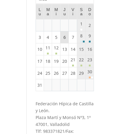
L
M
M
J
V
S
D
u
a
i
u
i
a
o
1
2
8
9
3
4
5
6
7
11
12
10
13
14
15
16
21
22
23
17
18
19
20
30
24
25
26
27
28
29
31
Federación Hípica de Castilla
y León.
Plaza Martí y Monsó Nº3, 1º
47001, Valladolid
Tlf: 983371821/Fax: