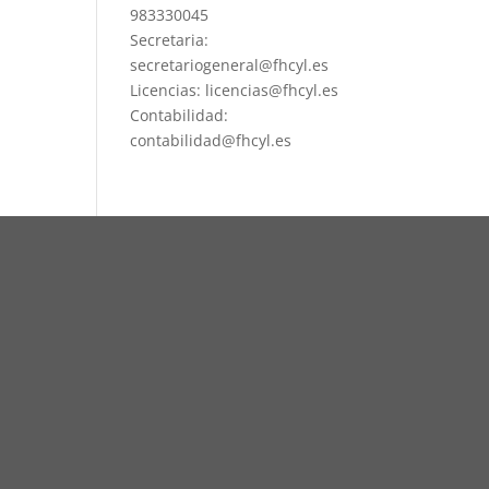
983330045
Secretaria:
secretariogeneral@fhcyl.es
Licencias: licencias@fhcyl.es
Contabilidad:
contabilidad@fhcyl.es