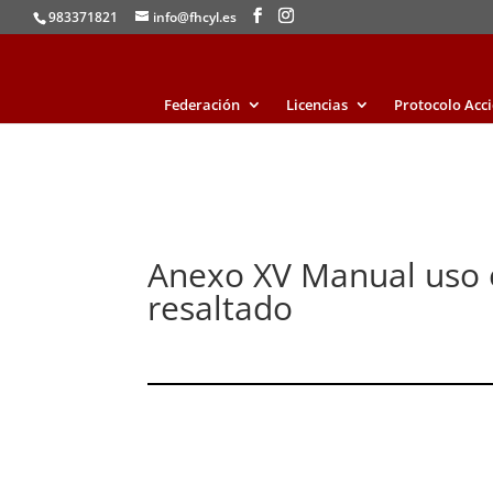
983371821
info@fhcyl.es
Federación
Licencias
Protocolo Acc
Anexo XV Manual uso
resaltado