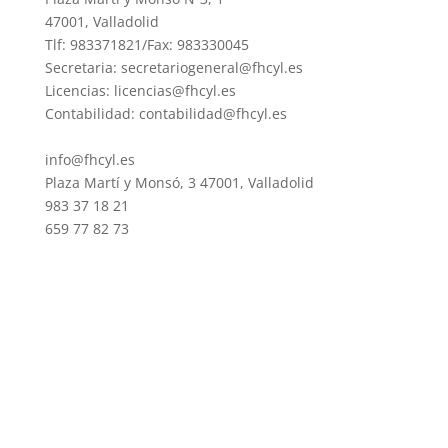
47001, Valladolid
Tlf: 983371821/Fax: 983330045
Secretaria: secretariogeneral@fhcyl.es
Licencias: licencias@fhcyl.es
Contabilidad: contabilidad@fhcyl.es
info@fhcyl.es
Plaza Martí y Monsó, 3 47001, Valladolid
983 37 18 21
659 77 82 73