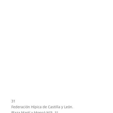
31
Federación Hípica de Castilla y León.
Plaza Martí y Monsó Nº3, 1º