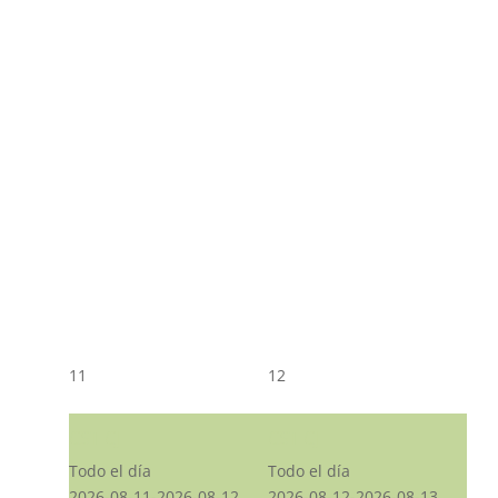
11
12
CST CJ
CST CJ
Todo el día
Todo el día
2026-08-11-2026-08-12
2026-08-12-2026-08-13