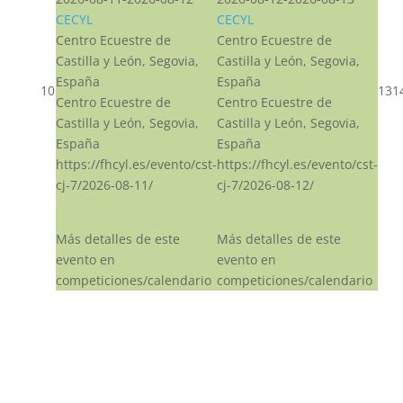
CECYL
CECYL
Centro Ecuestre de
Centro Ecuestre de
Castilla y León, Segovia,
Castilla y León, Segovia,
España
España
10
13
1
Centro Ecuestre de
Centro Ecuestre de
Castilla y León, Segovia,
Castilla y León, Segovia,
España
España
https://fhcyl.es/evento/cst-
https://fhcyl.es/evento/cst-
cj-7/2026-08-11/
cj-7/2026-08-12/
Más detalles de este
Más detalles de este
evento en
evento en
competiciones/calendario
competiciones/calendario