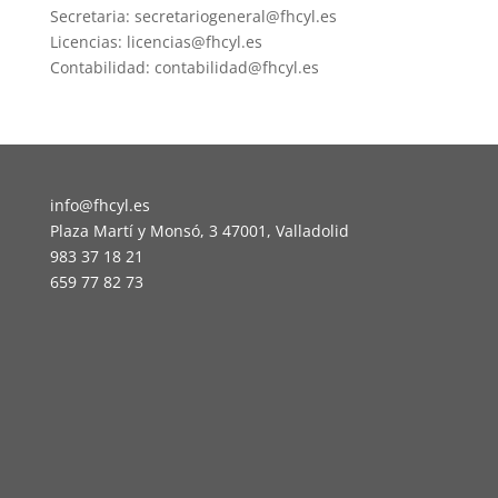
Secretaria: secretariogeneral@fhcyl.es
Licencias: licencias@fhcyl.es
Contabilidad: contabilidad@fhcyl.es
info@fhcyl.es
Plaza Martí y Monsó, 3 47001, Valladolid
983 37 18 21
659 77 82 73