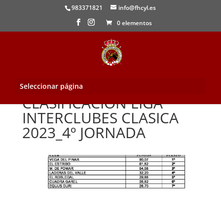
983371821
info@fhcyl.es
0 elementos
Seleccionar página
CLASIFICACION LIGA
INTERCLUBES CLASICA
2023_4º JORNADA