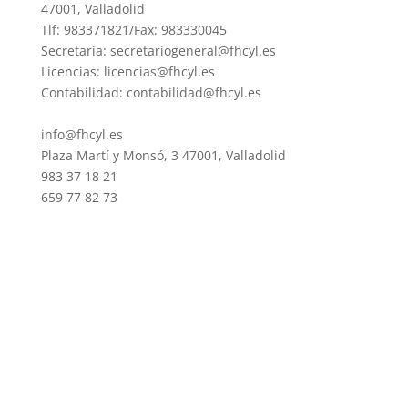
47001, Valladolid
Tlf: 983371821/Fax: 983330045
Secretaria: secretariogeneral@fhcyl.es
Licencias: licencias@fhcyl.es
Contabilidad: contabilidad@fhcyl.es
info@fhcyl.es
Plaza Martí y Monsó, 3 47001, Valladolid
983 37 18 21
659 77 82 73