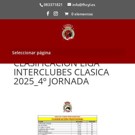
983371821
info@fhcyl.es
0 elementos
Seleccionar página
CLASIFICACION LIGA
INTERCLUBES CLASICA
2025_4º JORNADA