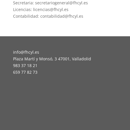
Secretaria: secretariogeneral@fhcyl.es
Licencias: licencias@fhcyl.es
Contabilidad: contabilidad@fhcyl.es
info@fhcyl.es
Plaza Martí y Monsó, 3 47001, Valladolid
983 37 18 21
659 77 82 73