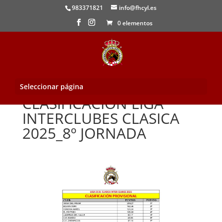
983371821
info@fhcyl.es
0 elementos
Seleccionar página
CLASIFICACION LIGA
INTERCLUBES CLASICA
2025_8º JORNADA