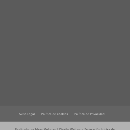
Aviso Legal
Política de Cookies
Política de Privacidad
Realizado por
Ideas Molonas | Diseño Web
para
Federación Hípica de