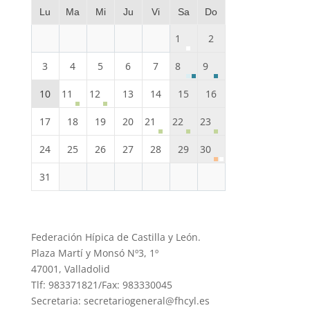
Lu
Ma
Mi
Ju
Vi
Sa
Do
1
2
3
4
5
6
7
8
9
10
11
12
13
14
15
16
17
18
19
20
21
22
23
24
25
26
27
28
29
30
31
Federación Hípica de Castilla y León.
Plaza Martí y Monsó Nº3, 1º
47001, Valladolid
Tlf: 983371821/Fax: 983330045
Secretaria: secretariogeneral@fhcyl.es