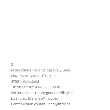
31
Federación Hípica de Castilla y León.
Plaza Martí y Monsó Nº3, 1º
47001, Valladolid
Tlf: 983371821/Fax: 983330045
Secretaria: secretariogeneral@fhcyl.es
Licencias: licencias@fhcyl.es
Contabilidad: contabilidad@fhcyl.es