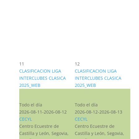
11
12
CLASIFICACION LIGA
CLASIFICACION LIGA
INTERCLUBES CLASICA
INTERCLUBES CLASICA
2025_WEB
2025_WEB
CST CJ
CST CJ
Todo el día
Todo el día
2026-08-11-2026-08-12
2026-08-12-2026-08-13
CECYL
CECYL
Centro Ecuestre de
Centro Ecuestre de
Castilla y León, Segovia,
Castilla y León, Segovia,