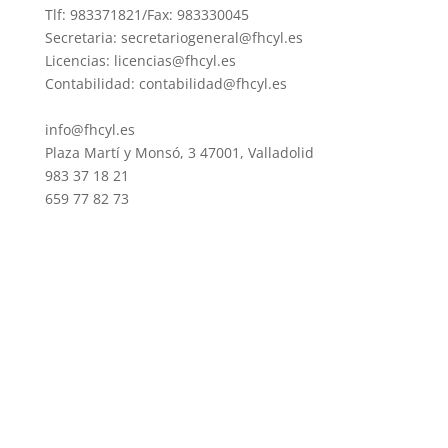
Tlf: 983371821/Fax: 983330045
Secretaria: secretariogeneral@fhcyl.es
Licencias: licencias@fhcyl.es
Contabilidad: contabilidad@fhcyl.es
info@fhcyl.es
Plaza Martí y Monsó, 3 47001, Valladolid
983 37 18 21
659 77 82 73