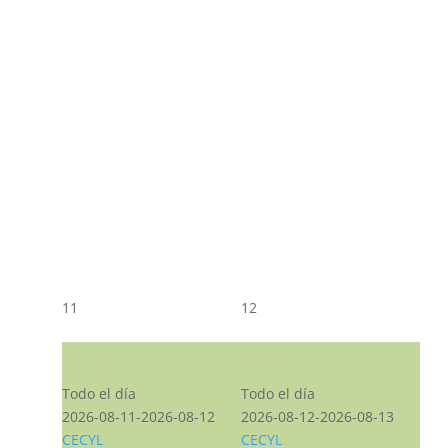
11
12
CST CJ
CST CJ
Todo el día
Todo el día
2026-08-11-2026-08-12
2026-08-12-2026-08-13
CECYL
CECYL