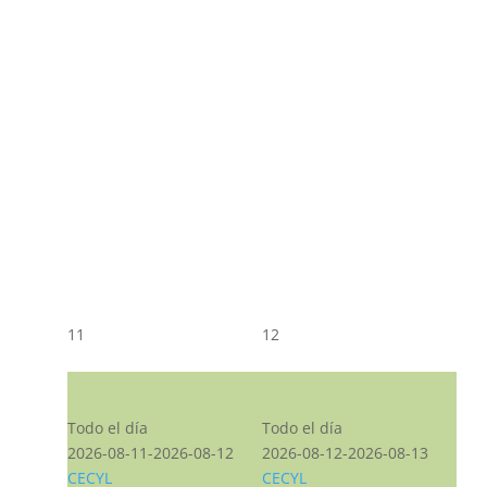
11
12
CST CJ
CST CJ
Todo el día
Todo el día
2026-08-11-2026-08-12
2026-08-12-2026-08-13
CECYL
CECYL