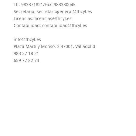
Tlf: 983371821/Fax: 983330045
Secretaria: secretariogeneral@fhcyl.es
Licencias: licencias@fhcyl.es
Contabilidad: contabilidad@fhcyl.es
info@fhcyl.es
Plaza Martí y Monsó, 3 47001, Valladolid
983 37 18 21
659 77 82 73