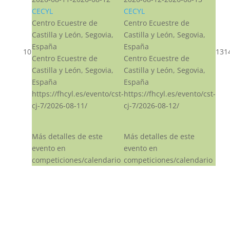
CECYL
CECYL
Centro Ecuestre de
Centro Ecuestre de
Castilla y León, Segovia,
Castilla y León, Segovia,
España
España
10
13
1
Centro Ecuestre de
Centro Ecuestre de
Castilla y León, Segovia,
Castilla y León, Segovia,
España
España
https://fhcyl.es/evento/cst-
https://fhcyl.es/evento/cst-
cj-7/2026-08-11/
cj-7/2026-08-12/
Más detalles de este
Más detalles de este
evento en
evento en
competiciones/calendario
competiciones/calendario