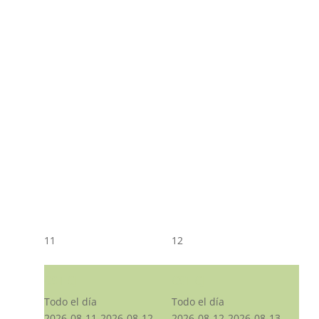
11
12
CST CJ
CST CJ
Todo el día
Todo el día
2026-08-11-2026-08-12
2026-08-12-2026-08-13