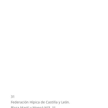
31
Federación Hípica de Castilla y León.
Plaza Martí y Monsó Nº3, 1º