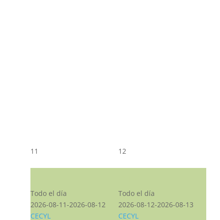
11
12
CST CJ
CST CJ
Todo el día
Todo el día
2026-08-11-2026-08-12
2026-08-12-2026-08-13
CECYL
CECYL