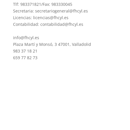
Tlf: 983371821/Fax: 983330045
Secretaria: secretariogeneral@fhcyl.es
Licencias: licencias@fhcyl.es
Contabilidad: contabilidad@fhcyl.es
info@fhcyl.es
Plaza Martí y Monsó, 3 47001, Valladolid
983 37 18 21
659 77 82 73