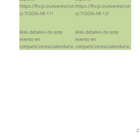
https://fhcyl.es/evento/cst-
https://fhcyl.es/evento/cst-
cj-7/2026-08-11/
cj-7/2026-08-12/
Más detalles de este
Más detalles de este
evento en
evento en
competiciones/calendario
competiciones/calendario
2