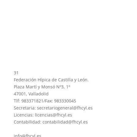
31
Federación Hípica de Castilla y León.
Plaza Martí y Monsó Nº3, 1º
47001, Valladolid
Tlf: 983371821/Fax: 983330045
Secretaria: secretariogeneral@fhcyl.es
Licencias: licencias@fhcyl.es
Contabilidad: contabilidad@fhcyl.es
info@fhcyl.es